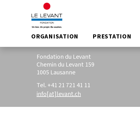
/home/clients/ae330d4b28218b320ddd3873c9cf3f6a
" class="archive category category-organisation ca
db">
ORGANISATION
PRESTATION
ADRESSE
Fondation du Levant
Chemin du Levant 159
1005 Lausanne
Tel. +41 21 721 41 11
info[at]levant.ch